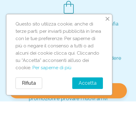
shopping_bag
Acquisto rapido e sicuro tramite crittografia
Questo sito utilizza cookie, anche di
per proteggere le tue transazioni
terze parti, per inviarti pubblicità in linea
support_agent
con le tue preferenze. Per saperne di
più o negare il consenso a tutti o ad
alcuni dei cookie clicca qui. Cliccando
Supporto e assistenza dedicati per rispondere
su “Accetta” acconsenti all’uso dei
ad ogni tua richiesta
cookie.
Per saperne di più
storefront
Rifiuta
Accetta
shopping_bag
favorite
account_circle
0
Vieni in negozio per scoprire le nostre
promozioni e provare i nuovi arrivi
Iscriviti alla nostra newsletter