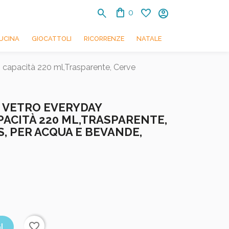
shopping_bag
search
favorite
account_circle
0
UCINA
GIOCATTOLI
RICORRENZE
NATALE
e, capacità 220 ml,Trasparente, Cerve
IN VETRO EVERYDAY
PACITÀ 220 ML,TRASPARENTE,
S, PER ACQUA E BEVANDE,
favorite_border
I