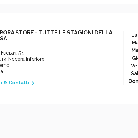
RORA STORE - TUTTE LE STAGIONI DELLA
Lu
SA
Ma
Me
 Fucilari, 54
Gi
14 Nocera Inferiore
erno
Ve
ia
Sa
Do

o & Contatti