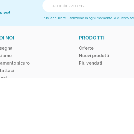
sive!
Puoi annullare l'iscrizione in ogni momento. A questo scopo
DI NOI
PRODOTTI
segna
Offerte
 siamo
Nuovi prodotti
amento sicuro
Più venduti
tattaci
ozi