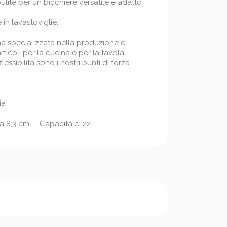
ulite per un bicchiere versatile e adatto
in lavastoviglie.
na specializzata nella produzione e
ticoli per la cucina e per la tavola.
lessibilità sono i nostri punti di forza.
ia
a 8,3 cm. – Capacità cl.22