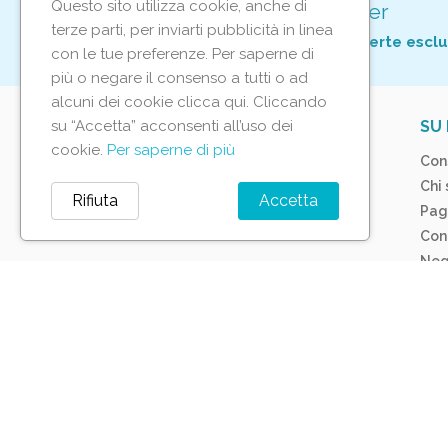
Questo sito utilizza cookie, anche di
Iscriviti alla nostra newsletter
terze parti, per inviarti pubblicità in linea
Per non perderti tutte le nostre offerte esclu
con le tue preferenze. Per saperne di
più o negare il consenso a tutti o ad
alcuni dei cookie clicca qui. Cliccando
su “Accetta” acconsenti all’uso dei
IL TUO ACCOUNT
SU 
cookie.
Per saperne di più
Tracciamento ordine
Con
Accedi
Chi
Rifiuta
Accetta
Crea account
Pag
Con
Neg