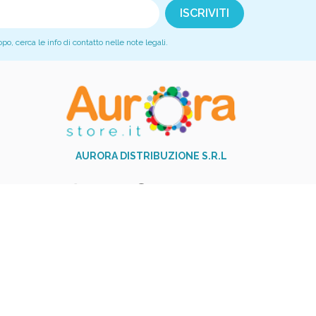
, cerca le info di contatto nelle note legali.
AURORA DISTRIBUZIONE S.R.L
+39 081 517 9251
phone
Via Garibaldi,23 - 84014 Nocera
Inferiore (SA)
Piva: 06017310654