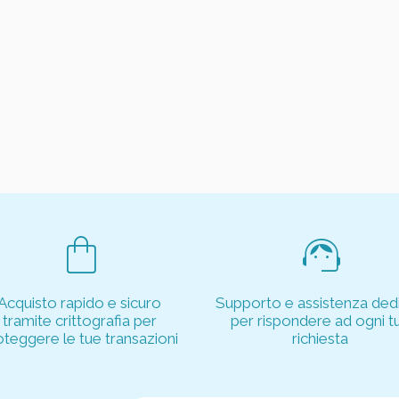
shopping_bag
support_agent
Acquisto rapido e sicuro
Supporto e assistenza dedi
tramite crittografia per
per rispondere ad ogni t
oteggere le tue transazioni
richiesta