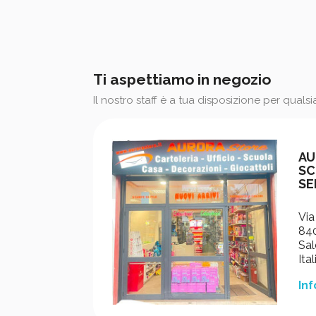
Ti aspettiamo in negozio
Il nostro staff è a tua disposizione per quals
AU
SC
SE
Via
840
Sal
Ital
Inf