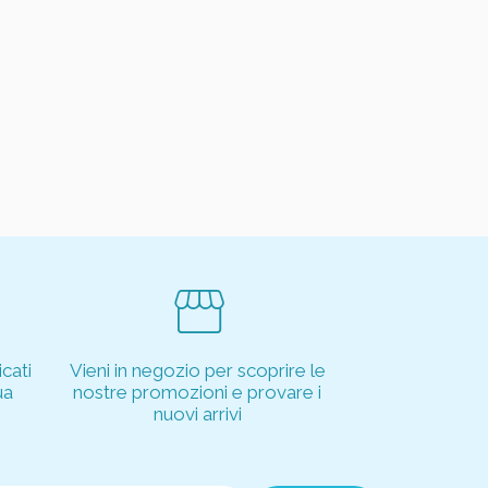
storefront
cati
Vieni in negozio per scoprire le
ua
nostre promozioni e provare i
nuovi arrivi