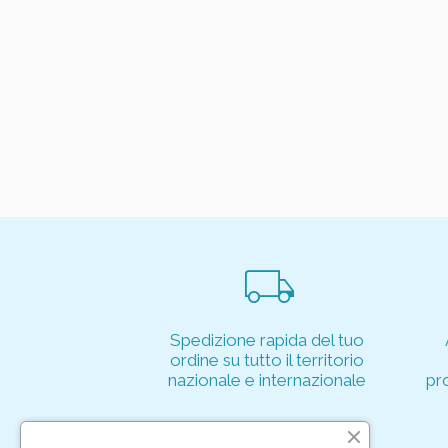
local_shipping
Spedizione rapida del tuo
ordine su tutto il territorio
nazionale e internazionale
pr