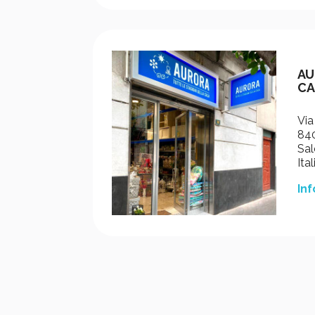
AU
CA
Via
840
Sal
Ital
Inf