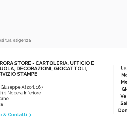
iasi tua esigenza
RORA STORE - CARTOLERIA, UFFICIO E
Lu
UOLA, DECORAZIONI, GIOCATTOLI,
RVIZIO STAMPE
Ma
Me
 Giuseppe Atzori, 167
Gi
14 Nocera Inferiore
Ve
erno
Sa
ia
Do

o & Contatti