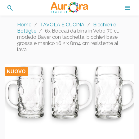
search

Home
TAVOLA E CUCINA
Bicchieri e
Bottiglie
6x Boccali da birra in Vetro 70 cl,
modello Bayer con tacchetta, bicchieri base
grossa e manico 16,2 x 8m4 cm,resistente al
lava
NUOVO