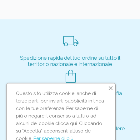
local_shipping
Spedizione rapida del tuo ordine su tutto il
territorio nazionale e internazionale
shopping_bag
Acquisto rapido e sicuro tramite crittografia
Questo sito utilizza cookie, anche di
per proteggere le tue transazioni
terze parti, per inviarti pubblicità in linea
support_agent
con le tue preferenze. Per saperne di
più o negare il consenso a tutti o ad
alcuni dei cookie clicca qui. Cliccando
Supporto e assistenza dedicati per rispondere
su “Accetta” acconsenti all’uso dei
ad ogni tua richiesta
cookie.
Per saperne di più