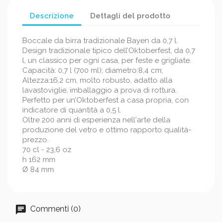
Descrizione
Dettagli del prodotto
Boccale da birra tradizionale Bayen da 0,7 l.
Design tradizionale tipico dell’Oktoberfest, da 0,7
l, un classico per ogni casa, per feste e grigliate.
Capacità: 0,7 l (700 ml); diametro:8,4 cm;
Altezza:16,2 cm, molto robusto, adatto alla
lavastoviglie, imballaggio a prova di rottura.
Perfetto per un’Oktoberfest a casa propria, con
indicatore di quantità a 0,5 l.
Oltre 200 anni di esperienza nell'arte della
produzione del vetro e ottimo rapporto qualità-
prezzo.
70 cl - 23,6 oz
h 162 mm
Ø 84 mm
Commenti (0)