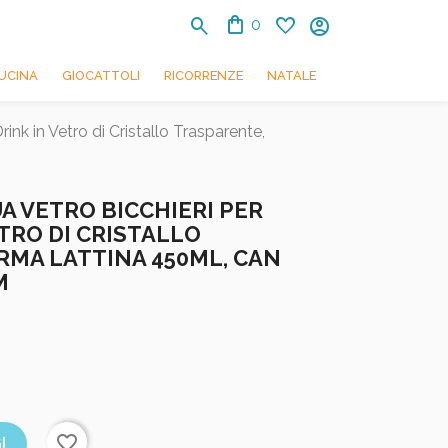
shopping_bag
search
favorite
account_circle
0
UCINA
GIOCATTOLI
RICORRENZE
NATALE
ink in Vetro di Cristallo Trasparente,
UA VETRO BICCHIERI PER
TRO DI CRISTALLO
RMA LATTINA 450ML, CAN
M
favorite_border
I