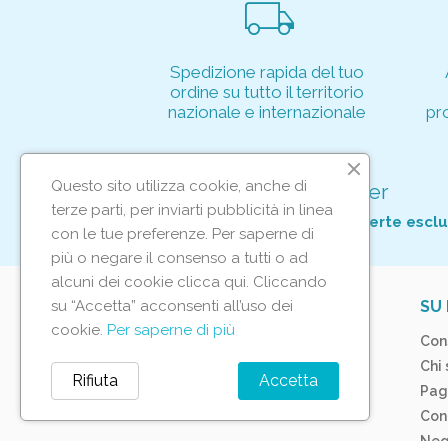
local_shipping
Spedizione rapida del tuo
ordine su tutto il territorio
nazionale e internazionale
pr
Questo sito utilizza cookie, anche di
Iscriviti alla nostra newsletter
terze parti, per inviarti pubblicità in linea
Per non perderti tutte le nostre offerte esclu
con le tue preferenze. Per saperne di
più o negare il consenso a tutti o ad
alcuni dei cookie clicca qui. Cliccando
su “Accetta” acconsenti all’uso dei
IL TUO ACCOUNT
SU 
cookie.
Per saperne di più
Tracciamento ordine
Con
Accedi
Chi
Rifiuta
Accetta
Crea account
Pag
Con
Neg