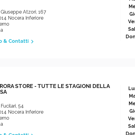
Me
 Giuseppe Atzori, 167
Gi
14 Nocera Inferiore
Ve
erno
Sa
ia
Do

o & Contatti
RORA STORE - TUTTE LE STAGIONI DELLA
Lu
SA
Ma
Me
 Fucilari, 54
Gi
14 Nocera Inferiore
erno
Ve
ia
Sa
Do