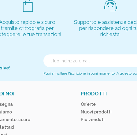
shopping_bag
support_agent
Acquisto rapido e sicuro
Supporto e assistenza dedi
tramite crittografia per
per rispondere ad ogni t
oteggere le tue transazioni
richiesta
sive!
Puoi annullare l'iscrizione in ogni momento. A questo scopo
DI NOI
PRODOTTI
segna
Offerte
 siamo
Nuovi prodotti
amento sicuro
Più venduti
tattaci
ozi