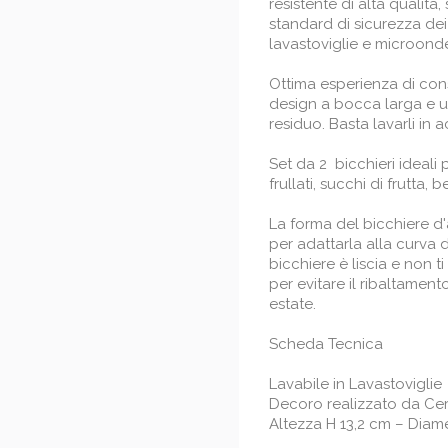
resistente di alta qualit
standard di sicurezza dei 
lavastoviglie e microonde
Ottima esperienza di con
design a bocca larga e u
residuo. Basta lavarli in a
Set da 2 bicchieri ideali p
frullati, succhi di frutta,
La forma del bicchiere d'
per adattarla alla curva d
bicchiere è liscia e non ti
per evitare il ribaltamen
estate.
Scheda Tecnica
Lavabile in Lavastoviglie
Decoro realizzato da Cerv
Altezza H 13,2 cm – Diam