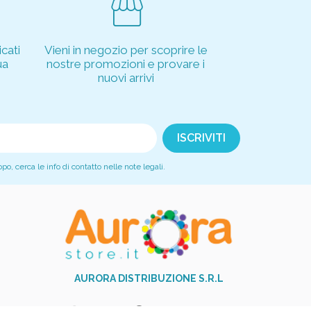
storefront
cati
Vieni in negozio per scoprire le
ua
nostre promozioni e provare i
nuovi arrivi
, cerca le info di contatto nelle note legali.
AURORA DISTRIBUZIONE S.R.L
+39 081 517 9251