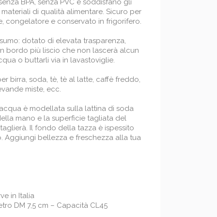
à, senza BPA, senza PVC e soddisfano gli
materiali di qualità alimentare. Sicuro per
, congelatore e conservato in frigorifero.
sumo: dotato di elevata trasparenza,
n bordo più liscio che non lascerà alcun
cqua o buttarli via in lavastoviglie.
er birra, soda, tè, tè al latte, caffè freddo,
 bevande miste, ecc.
acqua è modellata sulla lattina di soda
ella mano e la superficie tagliata del
 taglierà. Il fondo della tazza è ispessito
to. Aggiungi bellezza e freschezza alla tua
e in Italia
etro DM 7,5 cm – Capacità CL45