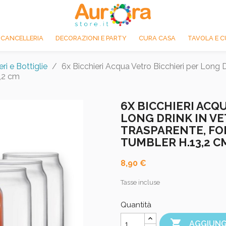
 CANCELLERIA
DECORAZIONI E PARTY
CURA CASA
TAVOLA E C
eri e Bottiglie
6x Bicchieri Acqua Vetro Bicchieri per Long Dr
,2 cm
6X BICCHIERI ACQ
LONG DRINK IN VE
TRASPARENTE, FO
TUMBLER H.13,2 C
8,90 €
Tasse incluse
Quantità

AGGIUNG