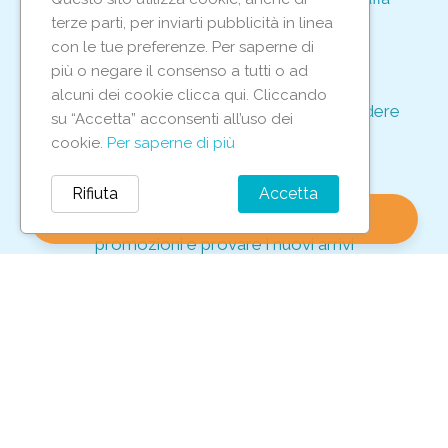
per proteggere le tue transazioni
terze parti, per inviarti pubblicità in linea
support_agent
con le tue preferenze. Per saperne di
più o negare il consenso a tutti o ad
alcuni dei cookie clicca qui. Cliccando
Supporto e assistenza dedicati per rispondere
su “Accetta” acconsenti all’uso dei
ad ogni tua richiesta
cookie.
Per saperne di più
storefront
Rifiuta
Accetta
shopping_bag
favorite
account_circle
0
Vieni in negozio per scoprire le nostre
promozioni e provare i nuovi arrivi
Iscriviti alla nostra newsletter
Per non perderti tutte le nostre offerte esclusive!