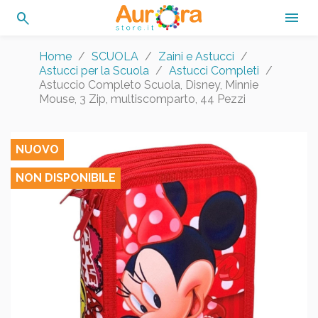
search

Home
SCUOLA
Zaini e Astucci
Astucci per la Scuola
Astucci Completi
Astuccio Completo Scuola, Disney, Minnie
Mouse, 3 Zip, multiscomparto, 44 Pezzi
NUOVO
NON DISPONIBILE