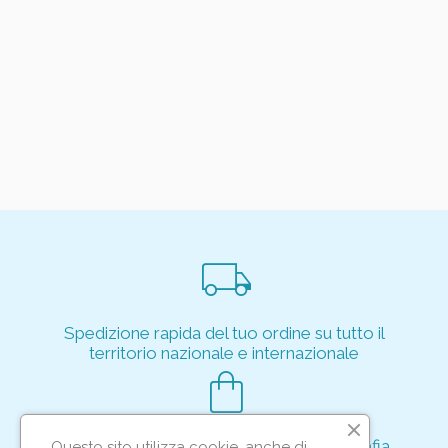
local_shipping
Spedizione rapida del tuo ordine su tutto il
territorio nazionale e internazionale
shopping_bag
Acquisto rapido e sicuro tramite crittografia
Questo sito utilizza cookie, anche di