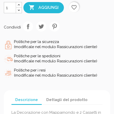

favorite_border
AGGIUNGI
Condividi
Politiche per la sicurezza
(modificale nel modulo Rassicurazioni cliente)
Politiche per le spedizioni
(modificale nel modulo Rassicurazioni cliente)
Politiche per i resi
(modificale nel modulo Rassicurazioni cliente)
Descrizione
Dettagli del prodotto
La Decorazione con Mappamondo e 2 Cassetti in