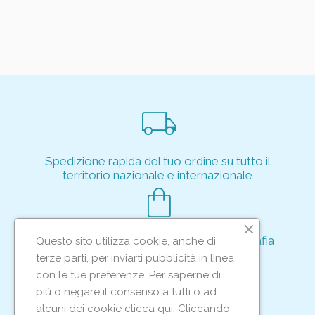
local_shipping
Spedizione rapida del tuo ordine su tutto il
territorio nazionale e internazionale
shopping_bag
Acquisto rapido e sicuro tramite crittografia
Questo sito utilizza cookie, anche di
per proteggere le tue transazioni
terze parti, per inviarti pubblicità in linea
support_agent
con le tue preferenze. Per saperne di
più o negare il consenso a tutti o ad
alcuni dei cookie clicca qui. Cliccando